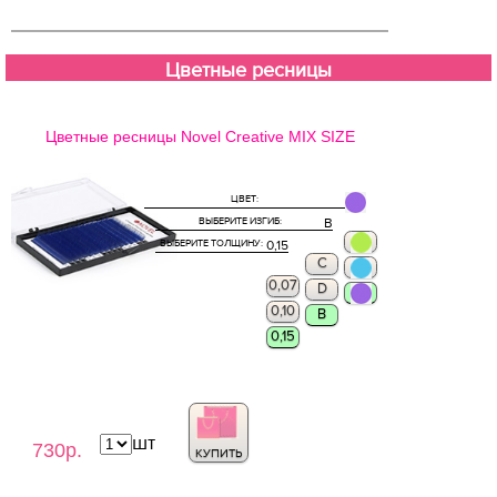
Цветные ресницы
Цветные ресницы Novel Creative MIX SIZE
ЦВЕТ:
ВЫБЕРИТЕ ИЗГИБ:
B
ВЫБЕРИТЕ ТОЛЩИНУ:
0,15
С
0,07
D
0,10
B
0,15
шт
730р.
КУПИТЬ