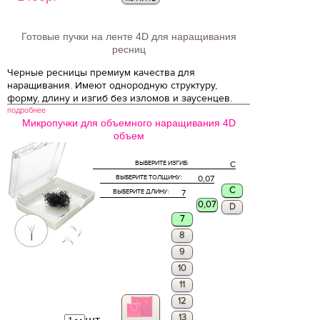
Готовые пучки на ленте 4D для наращивания
ресниц
Черные ресницы премиум качества для
наращивания. Имеют однородную структуру,
форму, длину и изгиб без изломов и заусенцев.
подробнее
Микропучки для объемного наращивания 4D
объем
ВЫБЕРИТЕ ИЗГИБ:
C
ВЫБЕРИТЕ ТОЛЩИНУ:
0,07
C
ВЫБЕРИТЕ ДЛИНУ:
7
0,07
D
7
8
9
10
11
12
13