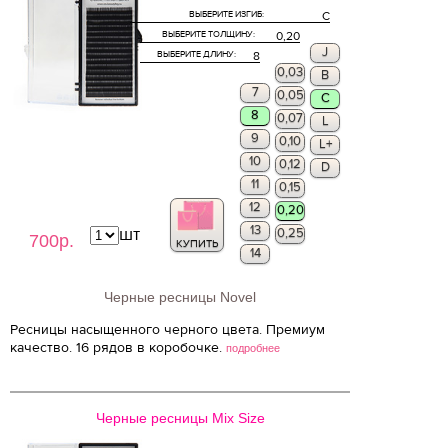
ВЫБЕРИТЕ ИЗГИБ:
C
ВЫБЕРИТЕ ТОЛЩИНУ:
0,20
J
ВЫБЕРИТЕ ДЛИНУ:
8
0,03
B
7
0,05
C
8
0,07
L
9
0,10
L+
10
0,12
D
11
0,15
12
0,20
13
шт
0,25
700р.
КУПИТЬ
14
Черные ресницы Novel
Ресницы насыщенного черного цвета. Премиум
качество. 16 рядов в коробочке.
подробнее
Черные ресницы Mix Size