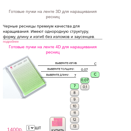
Готовые пучки на ленте 3D для наращивания
ресниц
Черные ресницы премиум качества для
наращивания. Имеют однородную структуру,
форму, длину и изгиб без изломов и заусенцев.
подробнее
Готовые пучки на ленте 4D для наращивания
ресниц
ВЫБЕРИТЕ ИЗГИБ:
C
ВЫБЕРИТЕ ТОЛЩИНУ:
0,07
C
ВЫБЕРИТЕ ДЛИНУ:
7
0,07
7
0,1
8
9
10
11
12
13
шт
1400р.
КУПИТЬ