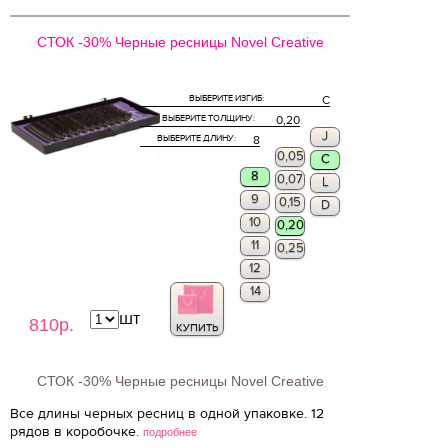
СТОК -30% Черные ресницы Novel Creative
ВЫБЕРИТЕ ИЗГИБ:
C
ВЫБЕРИТЕ ТОЛЩИНУ:
0,20
J
ВЫБЕРИТЕ ДЛИНУ:
8
0,05
C
8
0,07
L
9
0,15
D
10
0,20
11
0,25
12
14
шт
810р.
КУПИТЬ
СТОК -30% Черные ресницы Novel Creative
Все длины черных ресниц в одной упаковке. 12
рядов в коробочке.
подробнее