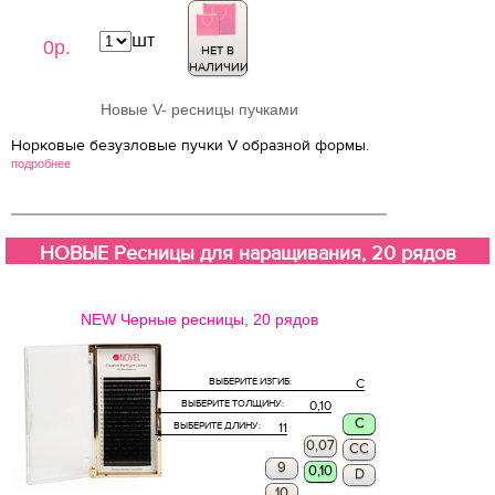
шт
0р.
НЕТ В
НАЛИЧИИ
Новые V- ресницы пучками
Норковые безузловые пучки V образной формы.
подробнее
НОВЫЕ Ресницы для наращивания, 20 рядов
NEW Черные ресницы, 20 рядов
ВЫБЕРИТЕ ИЗГИБ:
C
ВЫБЕРИТЕ ТОЛЩИНУ:
0,10
C
ВЫБЕРИТЕ ДЛИНУ:
11
0,07
CC
9
0,10
D
10