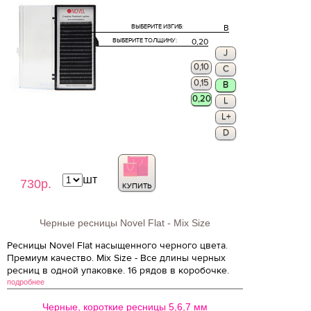
ВЫБЕРИТЕ ИЗГИБ:
B
ВЫБЕРИТЕ ТОЛЩИНУ:
0,20
J
0,10
C
0,15
B
0,20
L
L+
D
шт
730р.
КУПИТЬ
Черные ресницы Novel Flat - Mix Size
Ресницы Novel Flat насыщенного черного цвета.
Премиум качество. Mix Size - Все длины черных
ресниц в одной упаковке. 16 рядов в коробочке.
подробнее
Черные, короткие ресницы 5,6,7 мм