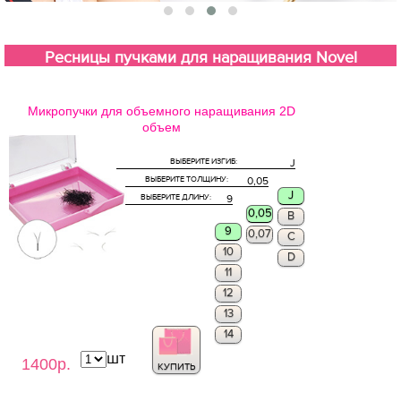
Ресницы пучками для наращивания Novel
Микропучки для объемного наращивания 2D
объем
ВЫБЕРИТЕ ИЗГИБ:
J
ВЫБЕРИТЕ ТОЛЩИНУ:
0,05
J
ВЫБЕРИТЕ ДЛИНУ:
9
0,05
B
9
0,07
C
10
D
11
12
13
14
шт
1400р.
КУПИТЬ