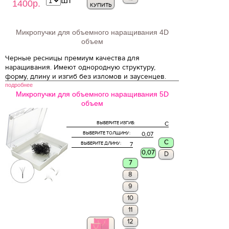
шт
1400р.
КУПИТЬ
Микропучки для объемного наращивания 4D
объем
Черные ресницы премиум качества для
наращивания. Имеют однородную структуру,
форму, длину и изгиб без изломов и заусенцев.
подробнее
Микропучки для объемного наращивания 5D
объем
ВЫБЕРИТЕ ИЗГИБ:
C
ВЫБЕРИТЕ ТОЛЩИНУ:
0,07
C
ВЫБЕРИТЕ ДЛИНУ:
7
0,07
D
7
8
9
10
11
12