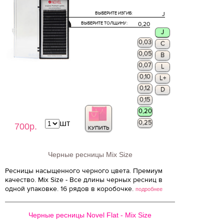
ВЫБЕРИТЕ ИЗГИБ:
J
ВЫБЕРИТЕ ТОЛЩИНУ:
0,20
J
0,03
C
0,05
B
0,07
L
0,10
L+
0,12
D
0,15
0,20
шт
0,25
700р.
КУПИТЬ
Черные ресницы Mix Size
Ресницы насыщенного черного цвета. Премиум
качество. Mix Size - Все длины черных ресниц в
одной упаковке. 16 рядов в коробочке.
подробнее
Черные ресницы Novel Flat - Mix Size