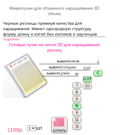
Микропучки для объемного наращивания 3D
объем
Черные ресницы премиум качества для
наращивания. Имеют однородную структуру,
форму, длину и изгиб без изломов и заусенцев.
подробнее
Готовые пучки на ленте 3D для наращивания
ресниц
ВЫБЕРИТЕ ИЗГИБ:
C
ВЫБЕРИТЕ ТОЛЩИНУ:
0,07
C
ВЫБЕРИТЕ ДЛИНУ:
10
0,07
7
0,1
8
9
10
11
12
13
шт
1199р.
КУПИТЬ