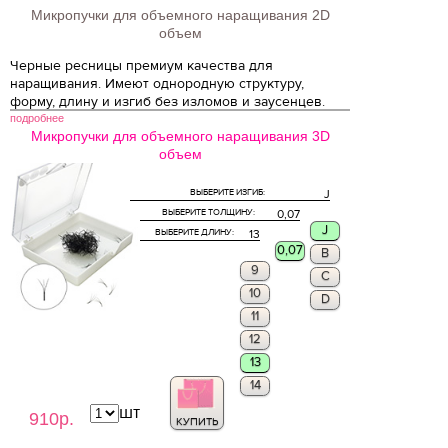
Микропучки для объемного наращивания 2D
объем
Черные ресницы премиум качества для
наращивания. Имеют однородную структуру,
форму, длину и изгиб без изломов и заусенцев.
подробнее
Микропучки для объемного наращивания 3D
объем
ВЫБЕРИТЕ ИЗГИБ:
J
ВЫБЕРИТЕ ТОЛЩИНУ:
0,07
J
ВЫБЕРИТЕ ДЛИНУ:
13
0,07
B
9
C
10
D
11
12
13
14
шт
910р.
КУПИТЬ