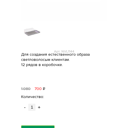
Арт: NVL1144
Для создания естественного образа
светловолосым клиентам.
12 рядов в коробочке.
1
080
700
Р
уб.
Количество:
-
+