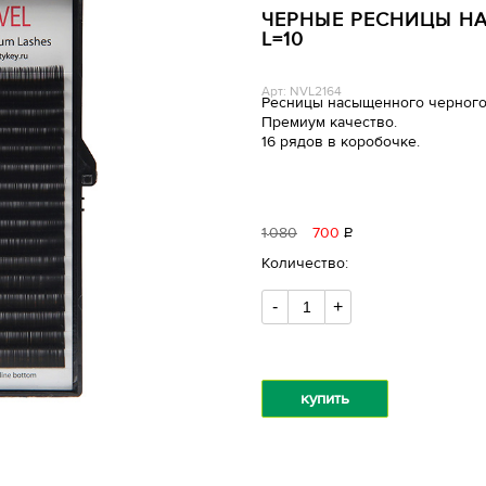
ЧЕРНЫЕ РЕСНИЦЫ НА 
L=10
Арт: NVL2164
Ресницы насыщенного черного
Премиум качество.
16 рядов в коробочке.
1
080
700
Р
уб.
Количество:
-
+
купить