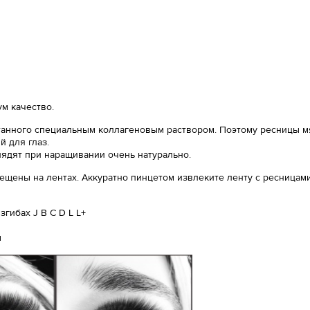
м качество.
анного специальным коллагеновым раствором. Поэтому ресницы мяг
 для глаз.
лядят при наращивании очень натурально.
ещены на лентах. Аккуратно пинцетом извлеките ленту с ресницами
гибах J B C D L L+
ы