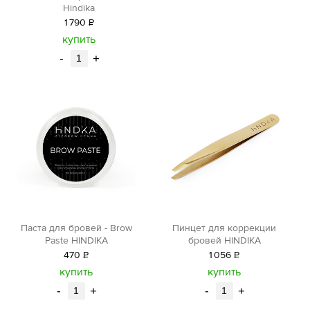
Hindika
1
790
Р
уб.
купить
-
+
Паста для бровей - Brow
Пинцет для коррекции
Paste HINDIKA
бровей HINDIKA
470
Р
1
056
Р
уб.
уб.
купить
купить
-
+
-
+