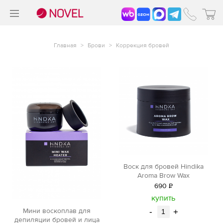
>
®
Главная
>
Брови
>
Коррекция бровей
Воск для бровей Hindika
Aroma Brow Wax
690
Р
уб.
купить
Мини воскоплав для
-
+
депиляции бровей и лица