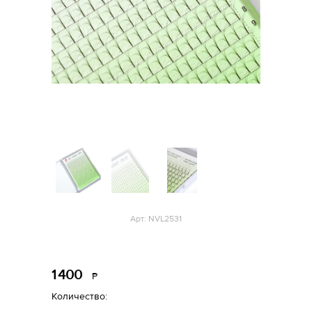
Арт: NVL2531
1
400
Р
уб.
Количество: