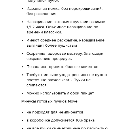
получился пучок
Идеальная ножка, без перекрещиваний,
без расслоения
Наращивание готовыми пучками занимает
1,5-2 часа. Объемное наращивание по
времени классики.
Имеют среднее раскрытие, наращивание
выглядит более пушистым
Сохраняют здоровье мастеру, благодаря
сокращению процедуры
Позволяют принять больше клиентов
Требуют меньше ухода, ресницы не нужно
постоянно расчесывать. Пучки не
слипаются.
Можно использовать любой пинцет
Минусы готовых пучков Novel
не подходят для чемпионатов
в коробочке допускается 10% брака
не все пучки симметричные по раскрытию