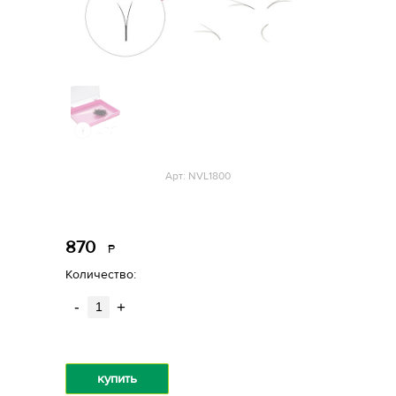
Арт: NVL1800
870
Р
уб.
Количество:
-
+
купить