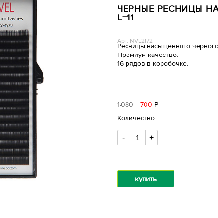
ЧЕРНЫЕ РЕСНИЦЫ НА 
L=11
Арт: NVL2172
Ресницы насыщенного черного
Премиум качество.
16 рядов в коробочке.
1
080
700
Р
уб.
Количество:
-
+
купить