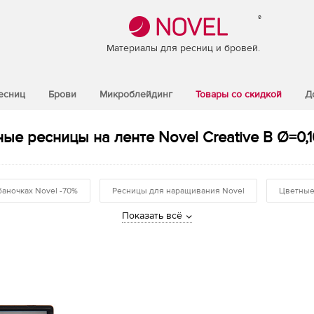
®
Материалы для ресниц и бровей.
есниц
Брови
Микроблейдинг
Товары со скидкой
Д
ые ресницы на ленте Novel Creative B Ø=0,10
баночках Novel -70%
Ресницы для наращивания Novel
Цветные
Показать всё