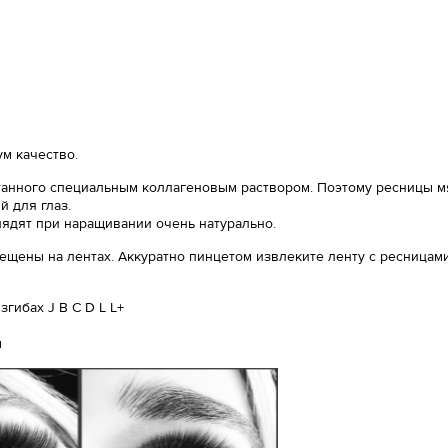
м качество.
анного специальным коллагеновым раствором. Поэтому ресницы мяг
 для глаз.
лядят при наращивании очень натурально.
ещены на лентах. Аккуратно пинцетом извлеките ленту с ресницами
гибах J B C D L L+
ы