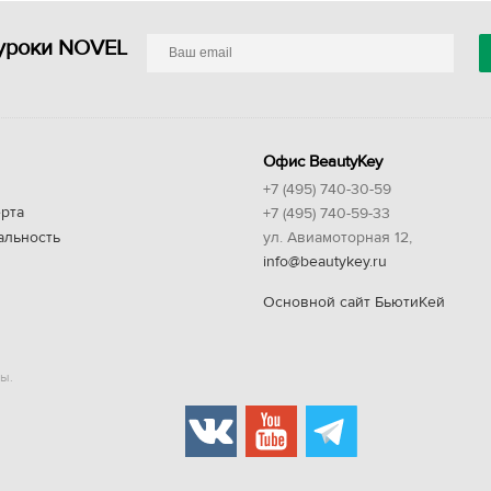
уроки NOVEL
Офис BeautyKey
+7 (495) 740-30-59
рта
+7 (495) 740-59-33
альность
ул. Авиамоторная 12,
info@beautykey.ru
Основной сайт БьютиКей
ы.