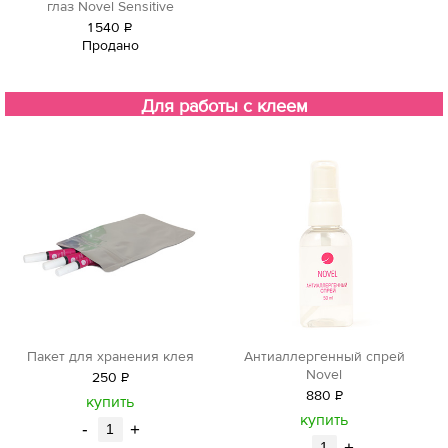
глаз Novel Sensitive
1
540
Р
Продано
уб.
Для работы с клеем
Пакет для хранения клея
Антиаллергенный спрей
Novel
250
Р
880
Р
уб.
купить
уб.
купить
-
+
-
+