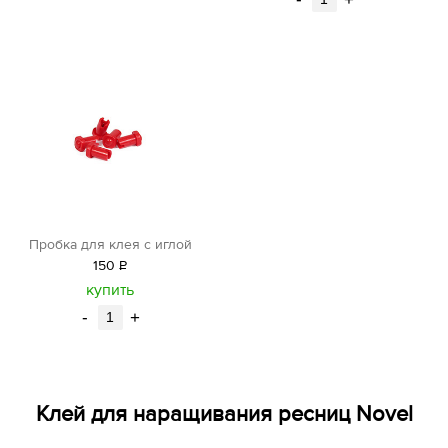
Пробка для клея с иглой
150
Р
уб.
купить
-
+
Клей для наращивания ресниц Novel