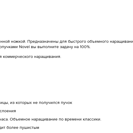
аянной ножкой. Предназначены для быстрого объемного наращивания
ропучками Novel вы выполните задачу на 100%.
ля коммерческого наращивания.
ицы, из которых не получился пучок
сслоения
 часа. Объемное наращивание по времени классики.
дит более пушистым