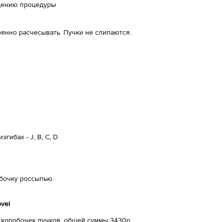
ащению процедуры
янно расчесывать. Пучки не слипаются.
гибах - J, B, C, D
обочку россыпью.
vel
5 коробочек пучков, общей суммы 3430р.