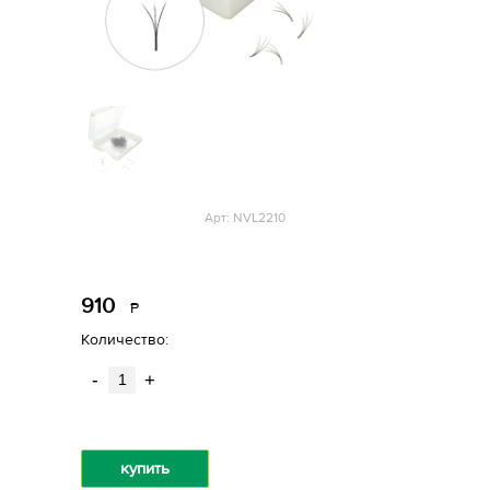
Арт: NVL2210
910
Р
уб.
Количество:
-
+
купить