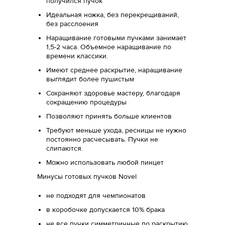
получился пучок
Идеальная ножка, без перекрещиваний,
без расслоения
Наращивание готовыми пучками занимает
1,5-2 часа. Объемное наращивание по
времени классики.
Имеют среднее раскрытие, наращивание
выглядит более пушистым
Сохраняют здоровье мастеру, благодаря
сокращению процедуры
Позволяют принять больше клиентов
Требуют меньше ухода, ресницы не нужно
постоянно расчесывать. Пучки не
слипаются.
Можно использовать любой пинцет
Минусы готовых пучков Novel
не подходят для чемпионатов
в коробочке допускается 10% брака
не все пучки симметричные по раскрытию