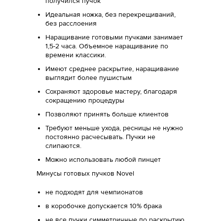
получился пучок
Идеальная ножка, без перекрещиваний,
без расслоения
Наращивание готовыми пучками занимает
1,5-2 часа. Объемное наращивание по
времени классики.
Имеют среднее раскрытие, наращивание
выглядит более пушистым
Сохраняют здоровье мастеру, благодаря
сокращению процедуры
Позволяют принять больше клиентов
Требуют меньше ухода, ресницы не нужно
постоянно расчесывать. Пучки не
слипаются.
Можно использовать любой пинцет
Минусы готовых пучков Novel
не подходят для чемпионатов
в коробочке допускается 10% брака
не все пучки симметричные по раскрытию