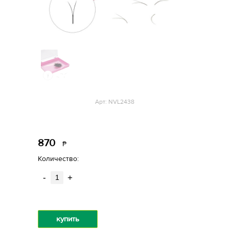
Арт: NVL2438
870
Р
уб.
Количество:
-
+
купить