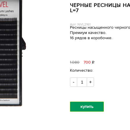
ЧЕРНЫЕ РЕСНИЦЫ НА 
L=7
Арт: NVL2161
Ресницы насыщенного черного
Премиум качество.
16 рядов в коробочке.
1
080
700
Р
уб.
Количество:
-
+
купить