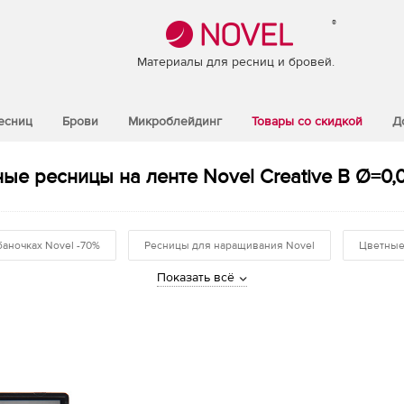
®
Материалы для ресниц и бровей.
есниц
Брови
Микроблейдинг
Товары со скидкой
Д
ые ресницы на ленте Novel Creative B Ø=0,0
баночках Novel -70%
Ресницы для наращивания Novel
Цветные
Показать всё