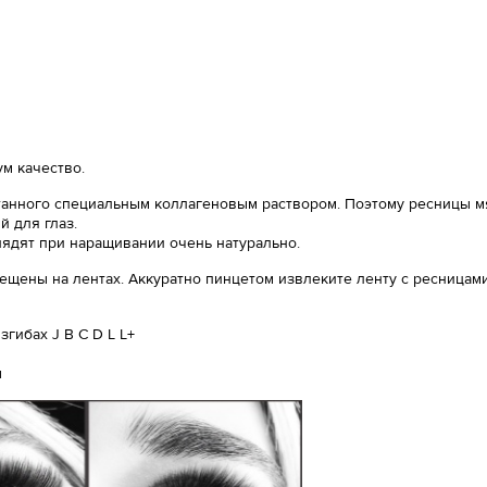
м качество.
анного специальным коллагеновым раствором. Поэтому ресницы мяг
 для глаз.
лядят при наращивании очень натурально.
ещены на лентах. Аккуратно пинцетом извлеките ленту с ресницами
гибах J B C D L L+
ы