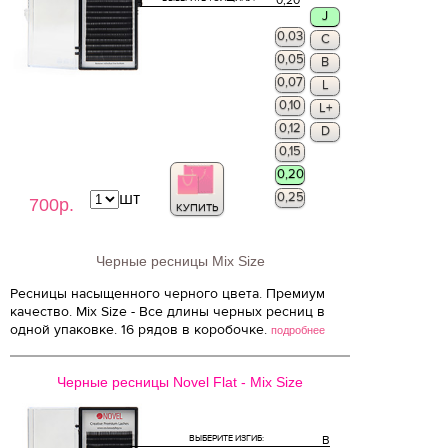
0,20
J
0,03
C
0,05
B
0,07
L
0,10
L+
0,12
D
0,15
0,20
шт
0,25
700р.
КУПИТЬ
Черные ресницы Mix Size
Ресницы насыщенного черного цвета. Премиум
качество. Mix Size - Все длины черных ресниц в
одной упаковке. 16 рядов в коробочке.
подробнее
Черные ресницы Novel Flat - Mix Size
ВЫБЕРИТЕ ИЗГИБ:
B