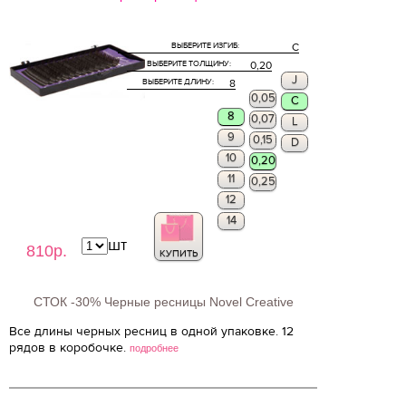
ВЫБЕРИТЕ ИЗГИБ:
C
ВЫБЕРИТЕ ТОЛЩИНУ:
0,20
J
ВЫБЕРИТЕ ДЛИНУ:
8
0,05
C
8
0,07
L
9
0,15
D
10
0,20
11
0,25
12
14
шт
810р.
КУПИТЬ
СТОК -30% Черные ресницы Novel Creative
Все длины черных ресниц в одной упаковке. 12
рядов в коробочке.
подробнее