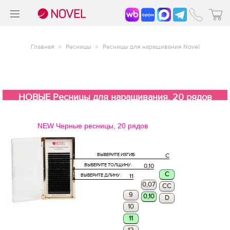
>
®
Главная
>
Ресницы
>
Ресницы для наращивания Novel
НОВЫЕ Ресницы для наращивания, 20 рядов
NEW Черные ресницы, 20 рядов
ВЫБЕРИТЕ ИЗГИБ:
C
ВЫБЕРИТЕ ТОЛЩИНУ:
0,10
C
ВЫБЕРИТЕ ДЛИНУ:
11
0,07
CC
9
0,10
D
10
11