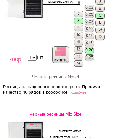
J
ВЫБЕРИТЕ ДЛИНУ:
8
0,03
B
7
0,05
C
8
0,07
L
9
0,10
L+
10
0,12
D
11
0,15
12
0,20
13
шт
0,25
700р.
КУПИТЬ
14
Черные ресницы Novel
Ресницы насыщенного черного цвета. Премиум
качество. 16 рядов в коробочке.
подробнее
Черные ресницы Mix Size
ВЫБЕРИТЕ ИЗГИБ:
J
ВЫБЕРИТЕ ТОЛЩИНУ: