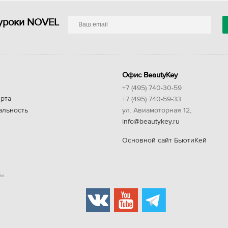
уроки NOVEL
Офис BeautyKey
+7 (495) 740-30-59
рта
+7 (495) 740-59-33
альность
ул. Авиамоторная 12,
info@beautykey.ru
Основной сайт БьютиКей
ы.