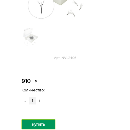
Арт: NVL2406
910
Р
уб.
Количество:
-
+
купить