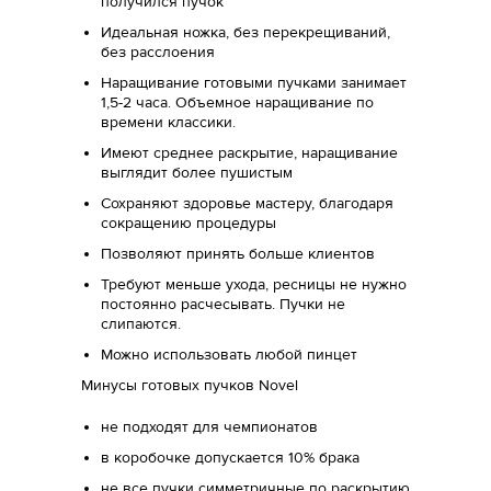
получился пучок
Идеальная ножка, без перекрещиваний,
без расслоения
Наращивание готовыми пучками занимает
1,5-2 часа. Объемное наращивание по
времени классики.
Имеют среднее раскрытие, наращивание
выглядит более пушистым
Сохраняют здоровье мастеру, благодаря
сокращению процедуры
Позволяют принять больше клиентов
Требуют меньше ухода, ресницы не нужно
постоянно расчесывать. Пучки не
слипаются.
Можно использовать любой пинцет
Минусы готовых пучков Novel
не подходят для чемпионатов
в коробочке допускается 10% брака
не все пучки симметричные по раскрытию