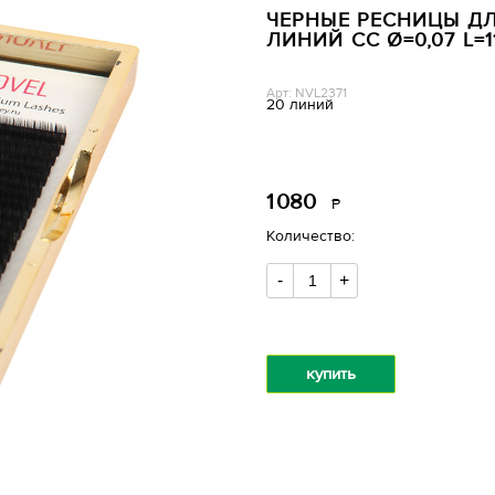
ЧЕРНЫЕ РЕСНИЦЫ ДЛ
ЛИНИЙ CC Ø=0,07 L=1
Арт: NVL2371
20 линий
1
080
Р
уб.
Количество:
-
+
купить