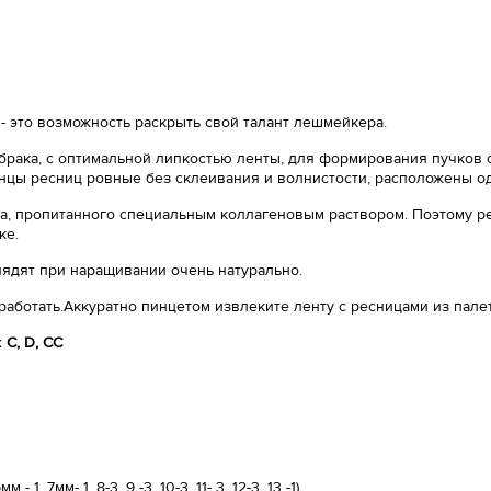
- это возможность раскрыть свой талант лешмейкера.
 брака, с оптимальной липкостью ленты, для формирования пучков с
нцы ресниц ровные без склеивания и волнистости, расположены о
, пропитанного специальным коллагеновым раствором. Поэтому ре
ке.
лядят при наращивании очень натурально.
работать.Аккуратно пинцетом извлеките ленту с ресницами из пале
х
С, D, CC
 7мм- 1, 8-3, 9 -3, 10-3, 11- 3, 12-3, 13 -1)