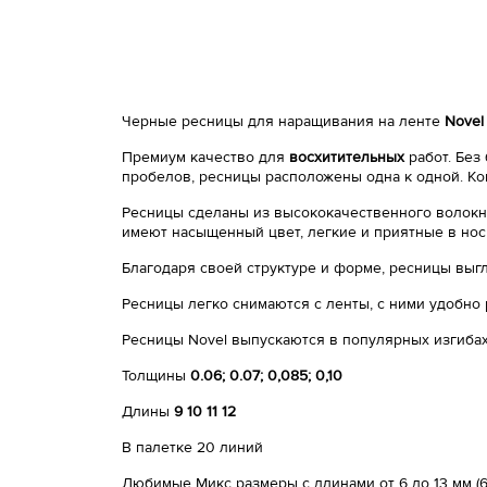
Черные ресницы для наращивания на ленте
Novel
Премиум качество для
восхитительных
работ. Без
пробелов, ресницы расположены одна к одной. Ко
Ресницы сделаны из высококачественного волокна
имеют насыщенный цвет, легкие и приятные в нос
Благодаря своей структуре и форме, ресницы выг
Ресницы легко снимаются с ленты, с ними удобно 
Ресницы Novel выпускаются в популярных изгиба
Толщины
0.06; 0.07; 0,085; 0,10
Длины
9 10 11 12
В палетке 20 линий
Любимые Микс размеры с длинами от 6 до 13 мм (6мм - 1,