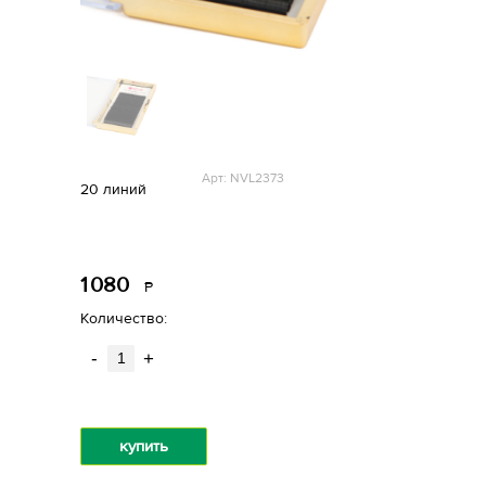
Арт: NVL2373
20 линий
1
080
Р
уб.
Количество:
-
+
купить