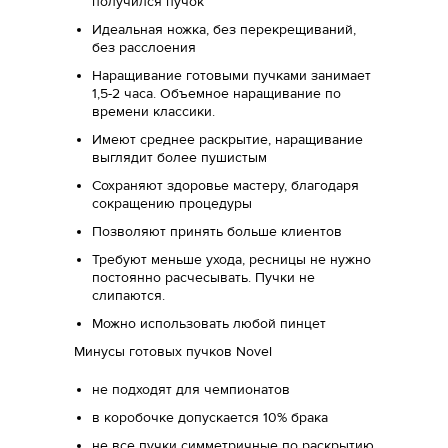
получился пучок
Идеальная ножка, без перекрещиваний,
без расслоения
Наращивание готовыми пучками занимает
1,5-2 часа. Объемное наращивание по
времени классики.
Имеют среднее раскрытие, наращивание
выглядит более пушистым
Сохраняют здоровье мастеру, благодаря
сокращению процедуры
Позволяют принять больше клиентов
Требуют меньше ухода, ресницы не нужно
постоянно расчесывать. Пучки не
слипаются.
Можно использовать любой пинцет
Минусы готовых пучков Novel
не подходят для чемпионатов
в коробочке допускается 10% брака
не все пучки симметричные по раскрытию