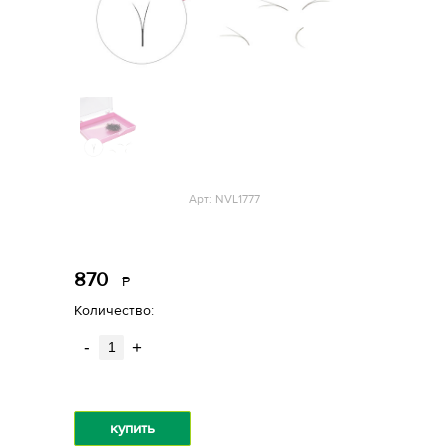
Арт: NVL1777
870
Р
уб.
Количество:
-
+
купить