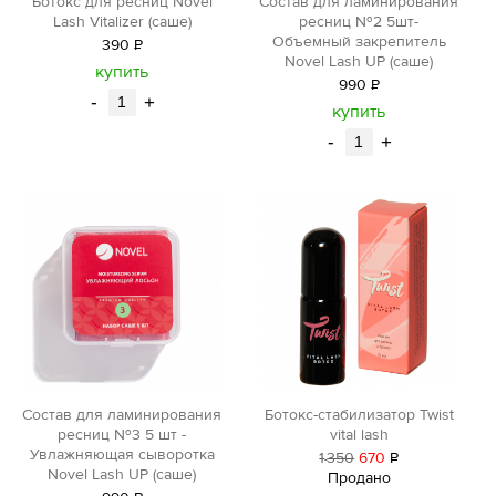
Ботокс для ресниц Novel
Состав для ламинирования
Lash Vitalizer (саше)
ресниц №2 5шт-
Объемный закрепитель
390
Р
Novel Lash UP (саше)
уб.
купить
990
Р
-
+
уб.
купить
-
+
Состав для ламинирования
Ботокс-стабилизатор Twist
ресниц №3 5 шт -
vital lash
Увлажняющая сыворотка
1
350
670
Р
Novel Lash UP (саше)
Продано
уб.