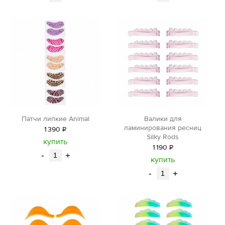
Патчи липкие Аnimal
Валики для
ламинирования ресниц
1
390
Р
Silky Rods
уб.
купить
1
190
Р
-
+
уб.
купить
-
+