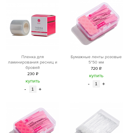
Пленка для
Бумажные ленты розовые
ламинирования ресниц и
5*50 мм
бровей
720
Р
230
Р
уб.
купить
уб.
купить
-
+
-
+