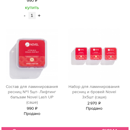
990
Р
уб.
купить
-
+
Состав для ламинирования
Набор для ламинирования
ресниц №1 5шт- Лифтинг
ресниц и бровей Novel
бальзам Novel Lash UP
3х5шт (саше)
(саше)
2
970
Р
990
Р
Продано
уб.
Продано
уб.