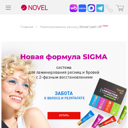
>
®
new
Главная
>
Ламинирование ресниц
Novel Lash UP