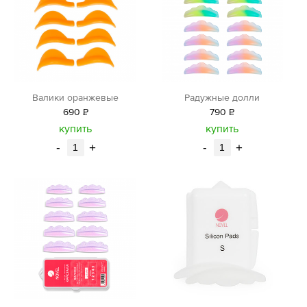
Валики оранжевые
Радужные долли
690
Р
790
Р
уб.
уб.
купить
купить
-
+
-
+