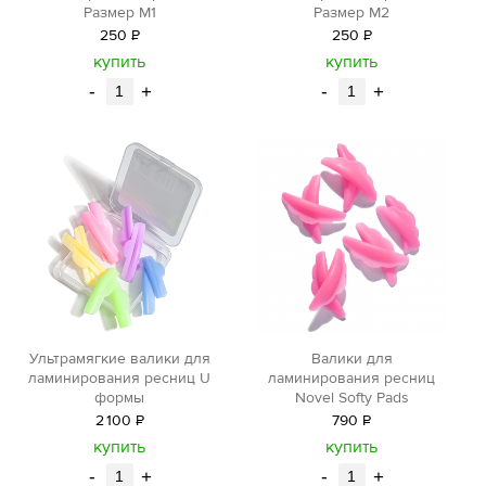
Размер М1
Размер М2
250
Р
250
Р
уб.
уб.
купить
купить
-
+
-
+
Ультрамягкие валики для
Валики для
ламинирования ресниц U
ламинирования ресниц
формы
Novel Softy Pads
2
100
Р
790
Р
уб.
уб.
купить
купить
-
+
-
+