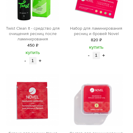
Twist Clean It - средство для
Набор для ламинирования
очищения ресниц после
ресниц и бровей Novel
ламинирования
820
Р
450
Р
уб.
купить
уб.
купить
-
+
-
+