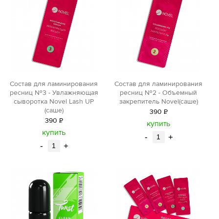
Состав для ламинирования
Состав для ламинирования
ресниц №3 - Увлажняющая
ресниц №2 - Объемный
сыворотка Novel Lash UP
закрепитель Novel(саше)
(саше)
390
Р
390
Р
уб.
купить
уб.
купить
-
+
-
+