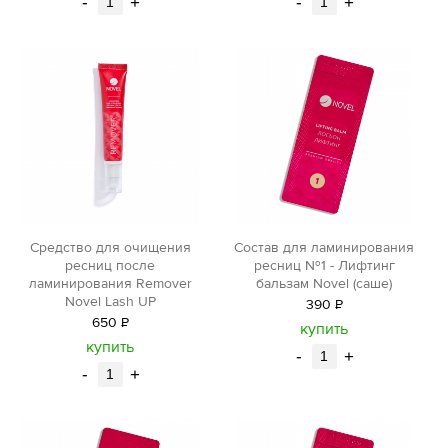
-
+
-
+
Средство для очищения
Состав для ламинирования
ресниц после
ресниц №1 - Лифтинг
ламинирования Remover
бальзам Novel (саше)
Novel Lash UP
390
Р
650
Р
уб.
купить
уб.
купить
-
+
-
+