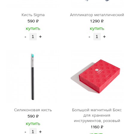
Кисть Sigma
Аппликатор металлический
590
Р
1
290
Р
уб.
уб.
купить
купить
-
+
-
+
Силиконовая кисть
Большой магнитный Бокс
для хранения
590
Р
инструментов, розовый
уб.
купить
1
160
Р
-
+
уб.