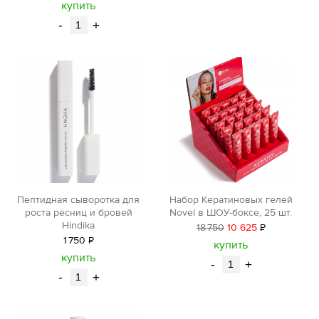
уб.
купить
-
+
Пептидная сыворотка для
Набор Кератиновых гелей
роста ресниц и бровей
Novel в ШОУ-боксе, 25 шт.
Hindika
18
750
10 625
Р
1
750
Р
уб.
купить
уб.
купить
-
+
-
+