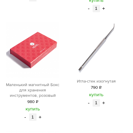
купить
-
+
Игла-стек изогнутая
Маленький магнитный Бокс
790
Р
для хранения
уб.
купить
инструментов, розовый
980
Р
-
+
уб.
купить
-
+