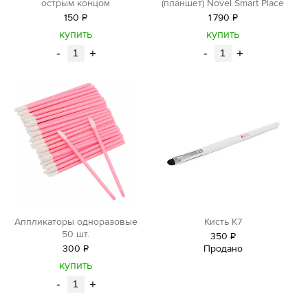
острым концом
(планшет) Novel Smart Place
150
Р
1
790
Р
уб.
уб.
купить
купить
-
+
-
+
Аппликаторы одноразовые
Кисть K7
50 шт.
350
Р
300
Р
Продано
уб.
уб.
купить
-
+