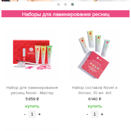
Наборы для ламинирования ресниц
Набор для ламинирования
Набор составов Novel и
ресниц Novel - Мастер
ботокс, 10 мл. 4х1
5
859
Р
6
140
Р
уб.
уб.
купить
купить
-
+
-
+