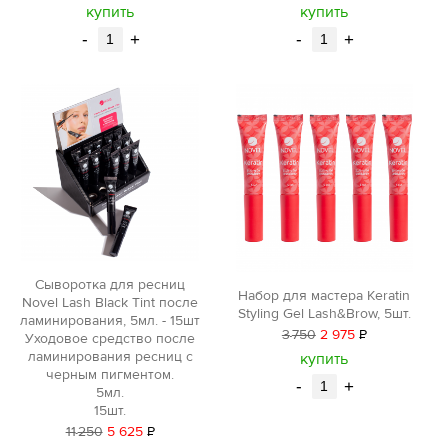
уб.
уб.
купить
купить
-
+
-
+
Сыворотка для ресниц
Набор для мастера Keratin
Novel Lash Black Tint после
Styling Gel Lash&Brow, 5шт.
ламинирования, 5мл. - 15шт
3
750
2 975
Р
Уходовое средство после
уб.
ламинирования ресниц с
купить
черным пигментом.
-
+
5мл.
15шт.
11
250
5 625
Р