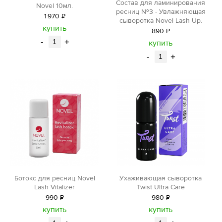
Состав для ламинирования
Novel 10мл.
ресниц №3 - Увлажняющая
1
970
Р
сыворотка Novel Lash Up.
уб.
купить
890
Р
уб.
-
+
купить
-
+
Ботокс для ресниц Novel
Ухаживающая сыворотка
Lash Vitalizer
Twist Ultra Care
990
Р
980
Р
уб.
уб.
купить
купить