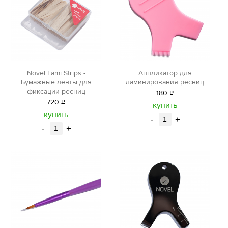
Novel Lami Strips -
Аппликатор для
Бумажные ленты для
ламинирования ресниц
фиксации ресниц
180
Р
720
Р
уб.
купить
уб.
купить
-
+
-
+