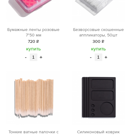
Бумажные ленты розовые
Безворсовые скошенные
7*50 мм
аппликаторы, 50шт
720
Р
300
Р
уб.
уб.
купить
купить
-
+
-
+
Тонкие ватные палочки с
Силиконовый коврик