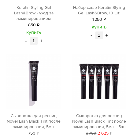
Keratin Styling Gel
Набор саше Keratin Styling
Lash&Brow - уход за
Gel Lash&Brow, 10 шт.
ламинированием
1
250
Р
850
Р
уб.
купить
уб.
купить
-
+
-
+
Cыворотка для ресниц
Сыворотка для ресниц
Novel Lash Black Tint после
Novel Lash Black Tint после
ламинирования, 5мл.
ламинирования, 5мл. - 5шт
750
Р
3
750
2 625
Р