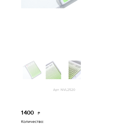
Арт: NVL2520
1
400
Р
уб.
Количество: