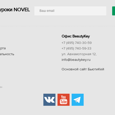
уроки NOVEL
Офис BeautyKey
+7 (495) 740-30-59
рта
+7 (495) 740-59-33
альность
ул. Авиамоторная 12,
info@beautykey.ru
Основной сайт БьютиКей
ы.