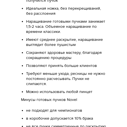
получился пучок
Идеальная ножка, без перекрещиваний,
без расслоения
Наращивание готовыми пучками занимает
1,5-2 часа. Объемное наращивание по
времени классики.
Имеют среднее раскрытие, наращивание
выглядит более пушистым
Сохраняют здоровье мастеру, благодаря
сокращению процедуры
Позволяют принять больше клиентов
Требуют меньше ухода, ресницы не нужно
постоянно расчесывать. Пучки не
слипаются.
Можно использовать любой пинцет
Минусы готовых пучков Novel
не подходят для чемпионатов
в коробочке допускается 10% брака
не все пучки симметричные по раскрытию