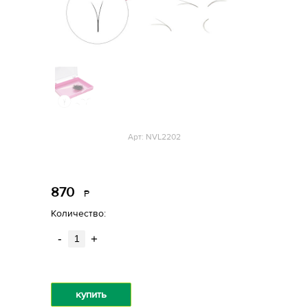
Арт: NVL2202
870
Р
уб.
Количество:
-
+
купить