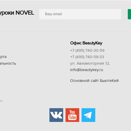
уроки NOVEL
Офис BeautyKey
+7 (495) 740-30-59
рта
+7 (495) 740-59-33
альность
ул. Авиамоторная 12,
info@beautykey.ru
Основной сайт БьютиКей
ы.