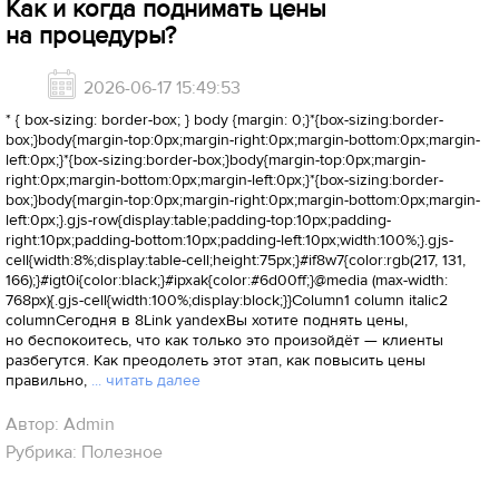
Как и когда поднимать цены
на процедуры?
2026-06-17 15:49:53
* { box-sizing: border-box; } body {margin: 0;}*{box-sizing:border-
box;}body{margin-top:0px;margin-right:0px;margin-bottom:0px;margin-
left:0px;}*{box-sizing:border-box;}body{margin-top:0px;margin-
right:0px;margin-bottom:0px;margin-left:0px;}*{box-sizing:border-
box;}body{margin-top:0px;margin-right:0px;margin-bottom:0px;margin-
left:0px;}.gjs-row{display:table;padding-top:10px;padding-
right:10px;padding-bottom:10px;padding-left:10px;width:100%;}.gjs-
cell{width:8%;display:table-cell;height:75px;}#if8w7{color:rgb(217, 131,
166);}#igt0i{color:black;}#ipxak{color:#6d00ff;}@media (max-width:
768px){.gjs-cell{width:100%;display:block;}}Column1 column italic2
columnСегодня в 8Link yandexВы хотите поднять цены,
но беспокоитесь, что как только это произойдёт — клиенты
разбегутся. Как преодолеть этот этап, как повысить цены
правильно,
... читать далее
Автор: Admin
Рубрика: Полезное