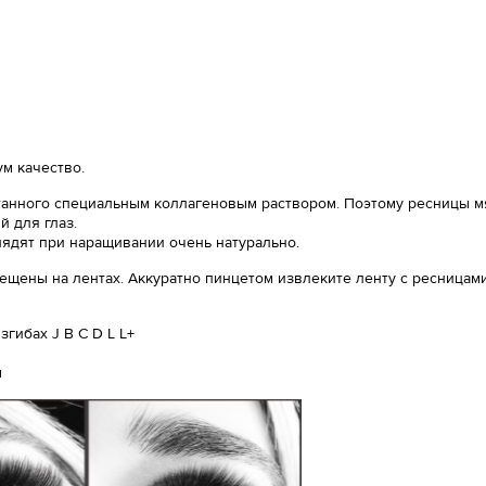
м качество.
анного специальным коллагеновым раствором. Поэтому ресницы мяг
 для глаз.
лядят при наращивании очень натурально.
ещены на лентах. Аккуратно пинцетом извлеките ленту с ресницами
гибах J B C D L L+
ы