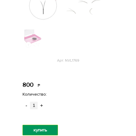
Арт: NVL1769
800
Р
уб.
Количество:
-
+
купить