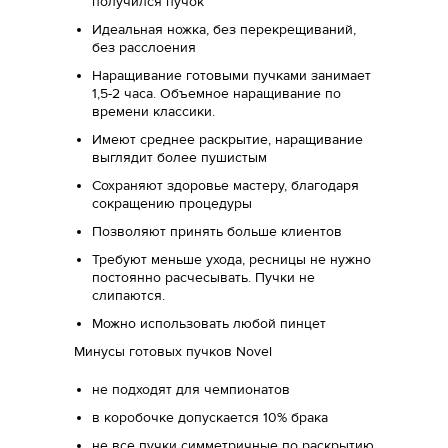
получился пучок
Идеальная ножка, без перекрещиваний,
без расслоения
Наращивание готовыми пучками занимает
1,5-2 часа. Объемное наращивание по
времени классики.
Имеют среднее раскрытие, наращивание
выглядит более пушистым
Сохраняют здоровье мастеру, благодаря
сокращению процедуры
Позволяют принять больше клиентов
Требуют меньше ухода, ресницы не нужно
постоянно расчесывать. Пучки не
слипаются.
Можно использовать любой пинцет
Минусы готовых пучков Novel
не подходят для чемпионатов
в коробочке допускается 10% брака
не все пучки симметричные по раскрытию