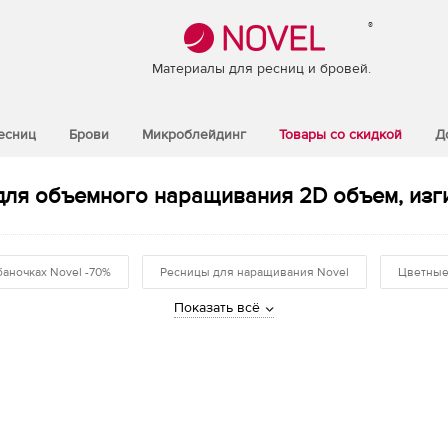
®
Материалы для ресниц и бровей.
есниц
Брови
Микроблейдинг
Товары со скидкой
Д
для объемного наращивания 2D объем, изгиб
баночках Novel -70%
Ресницы для наращивания Novel
Цветные
Показать всё