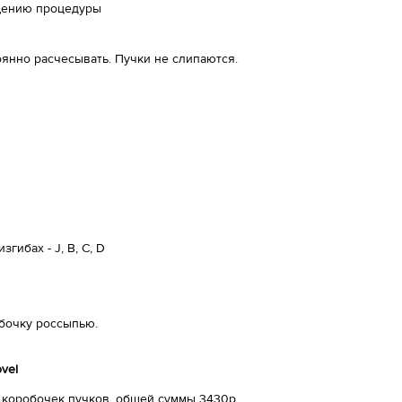
ащению процедуры
янно расчесывать. Пучки не слипаются.
гибах - J, B, C, D
обочку россыпью.
vel
5 коробочек пучков, общей суммы 3430р.