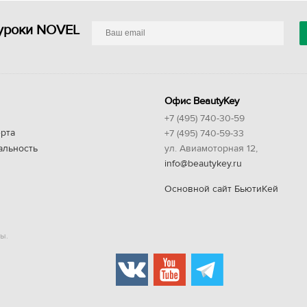
уроки NOVEL
Офис BeautyKey
+7 (495) 740-30-59
рта
+7 (495) 740-59-33
альность
ул. Авиамоторная 12,
info@beautykey.ru
Основной сайт БьютиКей
ы.