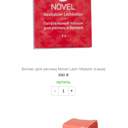
Ботокс для ресниц Novel Lash Vitalizer (саше)
390
Р
уб.
купить
-
+