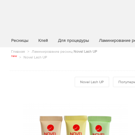
>
Ресницы
Клей
Для процедуры
Ламинирование р
Главная
>
Ламинирование ресниц
Novel Lash UP
new
>
Novel Lash UP
Novel Lash UP
Полуперм