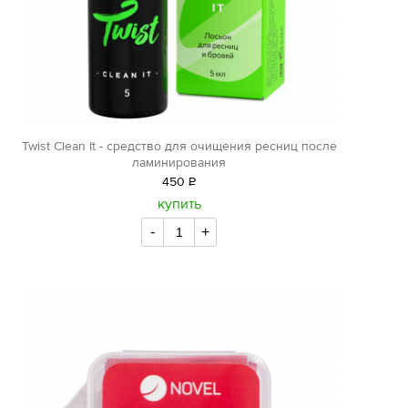
Twist Clean It - средство для очищения ресниц после
ламинирования
450
Р
уб.
купить
-
+