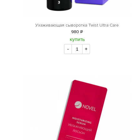
Ухаживающая сыворотка Twist Ultra Care
980
Р
уб.
купить
-
+