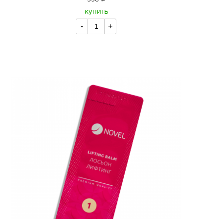
уб.
купить
-
+