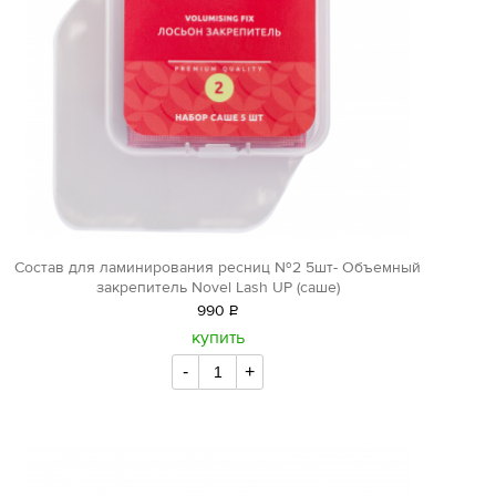
Состав для ламинирования ресниц №2 5шт- Объемный
закрепитель Novel Lash UP (саше)
990
Р
уб.
купить
-
+