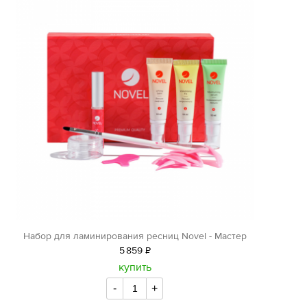
Набор для ламинирования ресниц Novel - Мастер
5
859
Р
уб.
купить
-
+