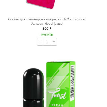
Состав для ламинирования ресниц №1 - Лифтинг
бальзам Novel (саше)
390
Р
уб.
купить
-
+