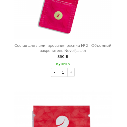
Состав для ламинирования ресниц №2 - Объемный
закрепитель Novel(саше)
390
Р
уб.
купить
-
+