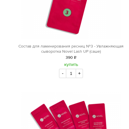
Состав для ламинирования ресниц №3 - Увлажняющая
сыворотка Novel Lash UP (саше)
390
Р
уб.
купить
-
+