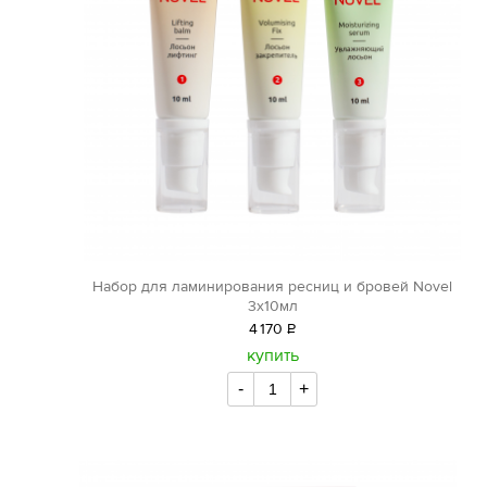
Набор для ламинирования ресниц и бровей Novel
3х10мл
4
170
Р
уб.
купить
-
+