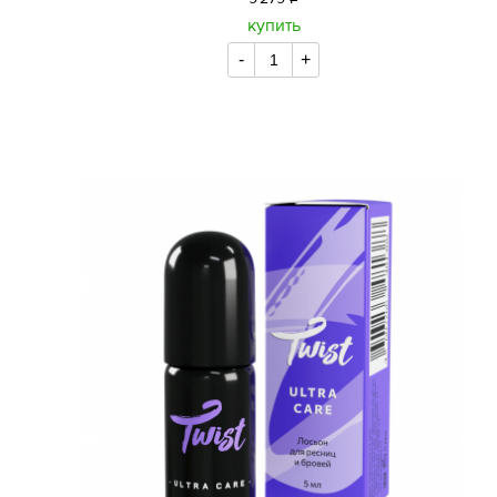
уб.
купить
-
+