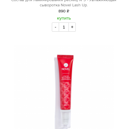
Состав для ламинирования ресниц №3 - Увлажняющая
сыворотка Novel Lash Up.
890
Р
уб.
купить
-
+