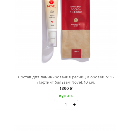
Состав для ламинирования ресниц и бровей №1 -
Лифтинг бальзам Novel, 10 мл.
1
390
Р
уб.
купить
-
+