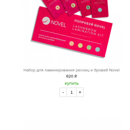
Набор для ламинирования ресниц и бровей Novel
820
Р
уб.
купить
-
+