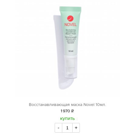
Восстанавливающая маска Novel 10мл.
1
970
Р
уб.
купить
-
+