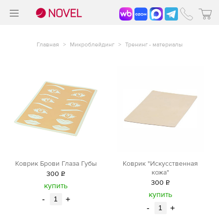
>
®
Главная
>
Микроблейдинг
>
Тренинг - материалы
Коврик Брови Глаза Губы
Коврик "Искусственная
кожа"
300
Р
300
Р
уб.
купить
уб.
купить
-
+
-
+