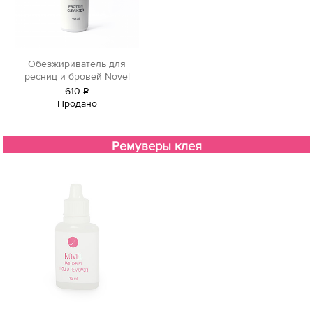
Обезжириватель для
ресниц и бровей Novel
610
Р
Продано
уб.
Ремуверы клея