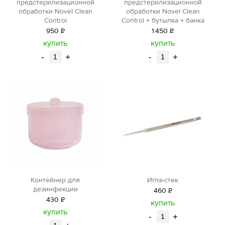
предстерилизационной
предстерилизационной
обработки Novel Clean
обработки Novel Clean
Control
Control + бутылка + банка
950
Р
1
450
Р
уб.
уб.
купить
купить
-
+
-
+
Контейнер для
Игла-стек
дезинфекции
460
Р
430
Р
уб.
купить
уб.
купить
-
+