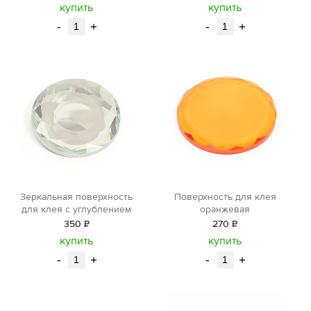
уб.
уб.
купить
купить
-
+
-
+
Зеркальная поверхность
Поверхность для клея
для клея с углублением
оранжевая
350
Р
270
Р
уб.
уб.
купить
купить
-
+
-
+