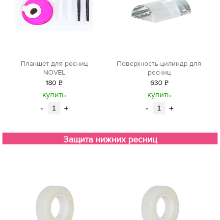
Планшет для ресниц
Поверхность-цилиндр для
NOVEL
ресниц
180
Р
630
Р
уб.
уб.
купить
купить
-
+
-
+
Защита нижних ресниц