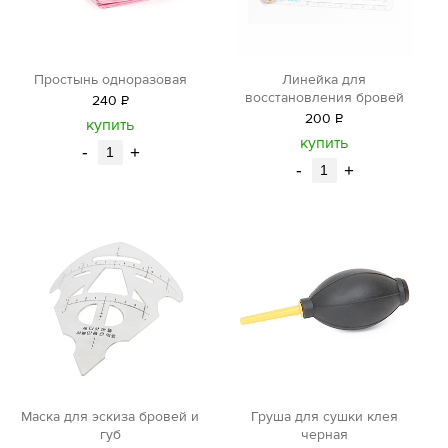
Простынь одноразовая
Линейка для
восстановления бровей
240
Р
200
Р
уб.
купить
уб.
купить
-
+
-
+
Маска для эскиза бровей и
Груша для сушки клея
губ
черная