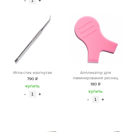
-
+
Игла-стек изогнутая
Аппликатор для
ламинирования ресниц
790
Р
180
Р
уб.
купить
уб.
купить
-
+
-
+