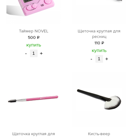
Таймер NOVEL
Щеточка круглая для
ресниц
500
Р
110
Р
уб.
купить
уб.
купить
-
+
-
+
Щеточка круглая для
Кисть-веер