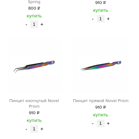
Spring
910
Р
800
Р
уб.
купить
уб.
купить
-
+
-
+
Пинцет изогнутый Novel
Пинцет прямой Novel Prism
Prism
910
Р
910
Р
уб.
купить
уб.
купить
-
+
-
+