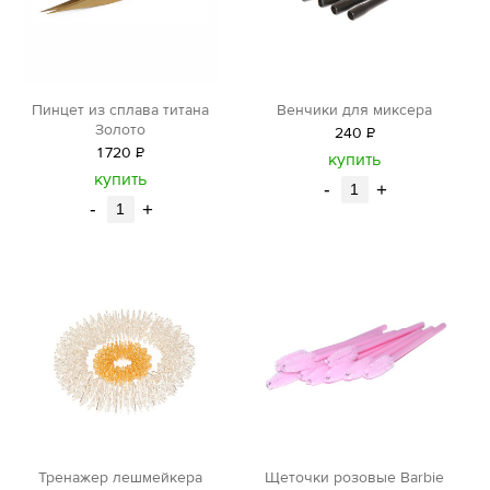
Пинцет из сплава титана
Венчики для миксера
Золото
240
Р
1
720
Р
уб.
купить
уб.
купить
-
+
-
+
Тренажер лешмейкера
Щеточки розовые Barbie