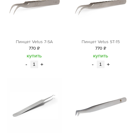
Пинцет Vetus 7-SA
Пинцет Vetus ST-15
770
Р
770
Р
уб.
уб.
купить
купить
-
+
-
+