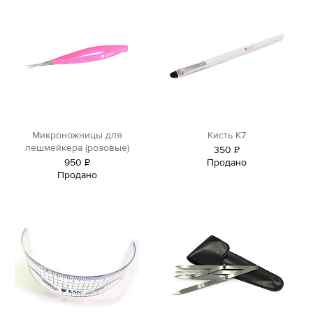
Микроножницы для
Кисть K7
лешмейкера (розовые)
350
Р
950
Р
Продано
уб.
Продано
уб.