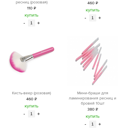
ресниц (розовая)
460
Р
110
Р
уб.
купить
уб.
купить
-
+
-
+
Кисть-веер (розовая)
Мини-браши для
ламинирования ресниц и
460
Р
бровей 10шт
уб.
купить
380
Р
-
+
уб.
купить
-
+