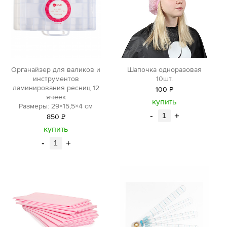
Органайзер для валиков и
Шапочка одноразовая
инструментов
10шт.
ламинирования ресниц 12
100
Р
ячеек
уб.
купить
Размеры: 29×15,5×4 см
-
+
850
Р
уб.
купить
-
+