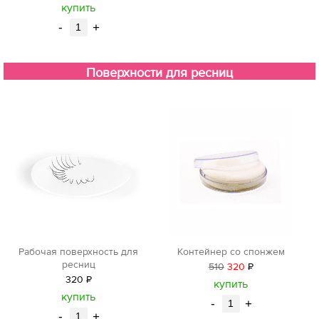
уб.
купить
-
+
Поверхности для ресниц
Рабочая поверхность для
Контейнер со спонжем
ресниц
510
320
Р
320
Р
уб.
купить
уб.
купить
-
+
-
+