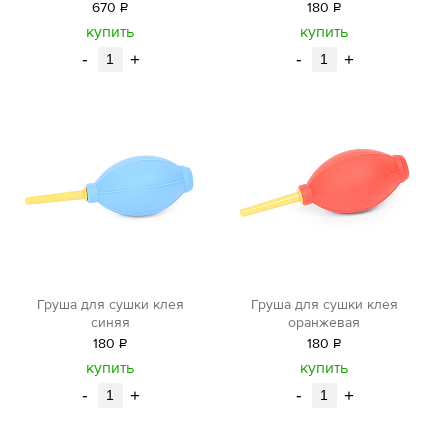
670
Р
180
Р
уб.
уб.
купить
купить
-
+
-
+
Груша для сушки клея
Груша для сушки клея
синяя
оранжевая
180
Р
180
Р
уб.
уб.
купить
купить
-
+
-
+