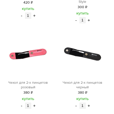
Style
420
Р
300
Р
уб.
купить
уб.
купить
-
+
-
+
Чехол для 2-х пинцетов
Чехол для 2-х пинцетов
розовый
черный
380
Р
380
Р
уб.
уб.
купить
купить
-
+
-
+