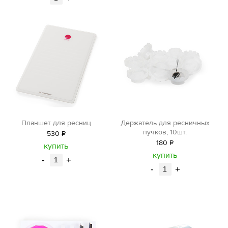
Планшет для ресниц
Держатель для ресничных
пучков, 10шт.
530
Р
180
Р
уб.
купить
уб.
купить
-
+
-
+