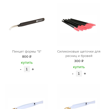
Пинцет формы "S"
Силиконовые щеточки для
ресниц и бровей
800
Р
300
Р
уб.
купить
уб.
купить
-
+
-
+