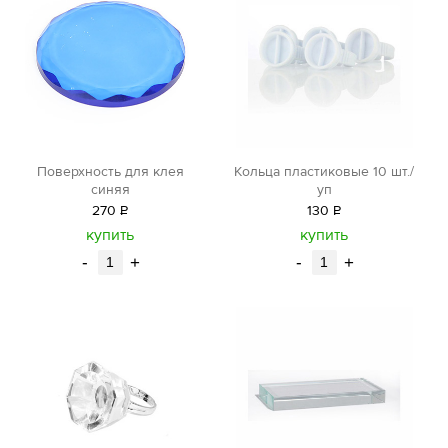
Поверхность для клея
Кольца пластиковые 10 шт./
синяя
уп
270
Р
130
Р
уб.
уб.
купить
купить
-
+
-
+