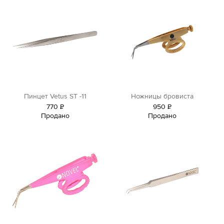
Пинцет Vetus ST -11
Ножницы бровиста
770
Р
950
Р
Продано
Продано
уб.
уб.