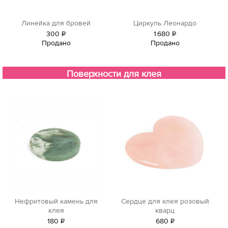
Линейка для бровей
Циркуль Леонардо
300
Р
1
680
Р
Продано
Продано
уб.
уб.
Поверхности для клея
Нефритовый камень для
Сердце для клея розовый
клея
кварц
180
Р
680
Р