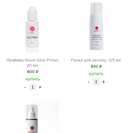
Праймер Novel Glue Primer,
Пенка для ресниц, 125 мл.
20 мл.
830
Р
600
Р
уб.
купить
уб.
купить
-
+
-
+