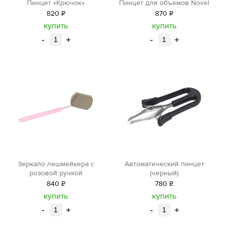
Пинцет «Крючок»
Пинцет для объемов Novel
820
Р
870
Р
уб.
уб.
купить
купить
-
+
-
+
Зеркало лешмейкера с
Автоматический пинцет
розовой ручкой
(черный)
840
Р
780
Р
уб.
уб.
купить
купить
-
+
-
+