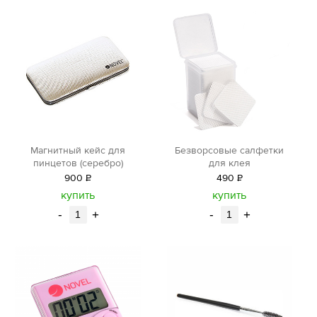
Магнитный кейс для
Безворсовые салфетки
пинцетов (серебро)
для клея
900
Р
490
Р
уб.
уб.
купить
купить
-
+
-
+