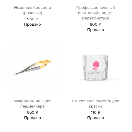
Ножницы бровиста
Профессиональный
(розовые)
изогнутый пинцет
(серебристый)
950
Р
Продано
800
Р
уб.
Продано
уб.
Микроножницы для
Стеклянная емкость для
лешмейкера
краски
950
Р
110
Р
Продано
Продано
уб.
уб.