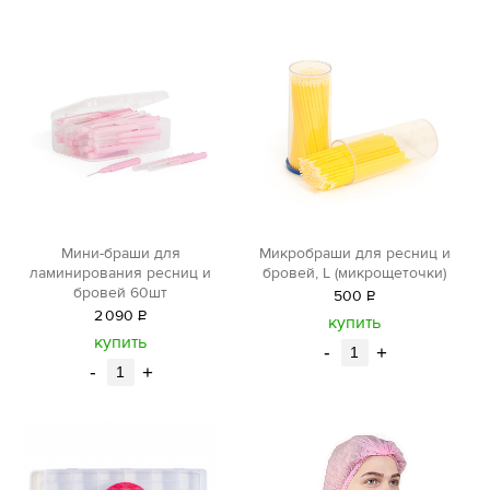
Мини-браши для
Микробраши для ресниц и
ламинирования ресниц и
бровей, L (микрощеточки)
бровей 60шт
500
Р
2
090
Р
уб.
купить
уб.
купить
-
+
-
+