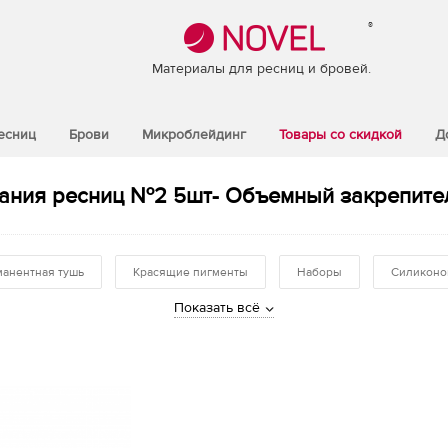
®
Материалы для ресниц и бровей.
есниц
Брови
Микроблейдинг
Товары со скидкой
Д
ания ресниц №2 5шт- Объемный закрепитель
анентная тушь
Красящие пигменты
Наборы
Силиконо
Показать всё