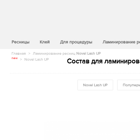
>
Ресницы
Клей
Для процедуры
Ламинирование р
Главная
>
Ламинирование ресниц
Novel Lash UP
new
>
Novel Lash UP
Состав для ламиниров
Novel Lash UP
Полуперм