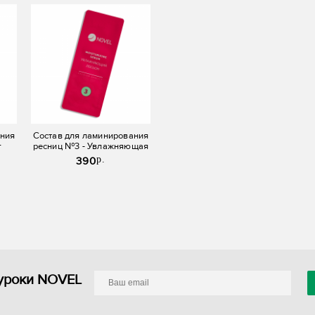
ания
Состав для ламинирования
г
ресниц №3 - Увлажняющая
)
сыворотка Novel Lash UP
p.
390
(саше)
уроки NOVEL