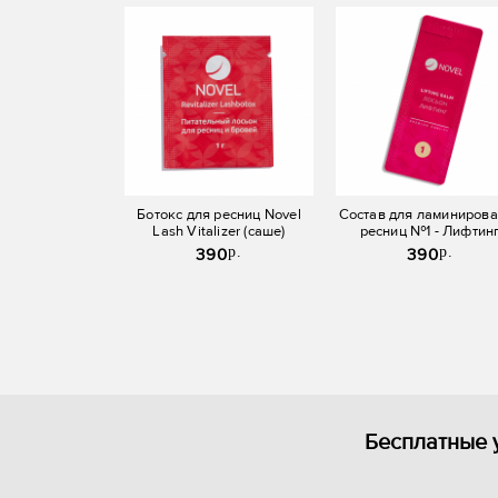
Ботокс для ресниц Novel
Состав для ламиниров
Lash Vitalizer (саше)
ресниц №1 - Лифтин
бальзам Novel (саше
p.
p.
390
390
Бесплатные 