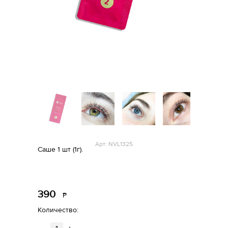
Арт: NVL1325
Саше 1 шт (1г).
390
Р
уб.
Количество: