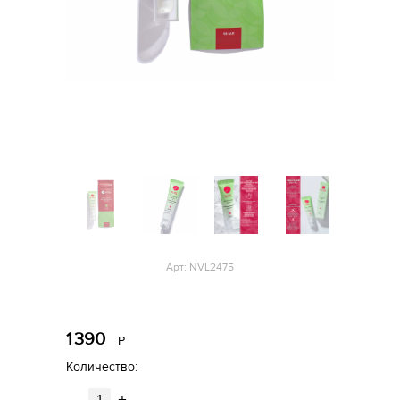
Арт: NVL2475
1
390
Р
уб.
Количество:
-
+