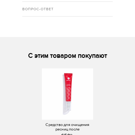
ВОПРОС-ОТВЕТ
С этим товаром покупают
Средство для очищения
В
ресниц после
ламинирования Remover
p.