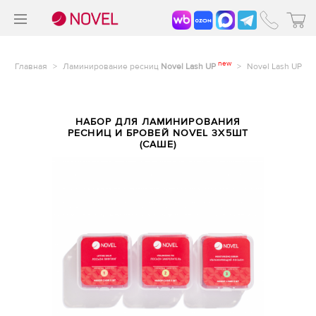
>
®
new
Главная
>
Ламинирование ресниц
Novel Lash UP
>
Novel Lash UP
НАБОР ДЛЯ ЛАМИНИРОВАНИЯ
РЕСНИЦ И БРОВЕЙ NOVEL 3Х5ШТ
(САШЕ)