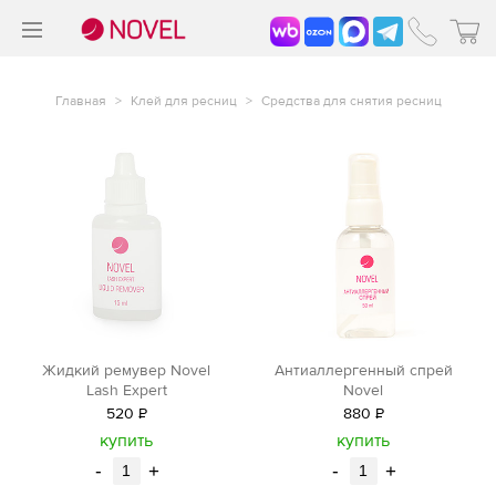
>
®
Главная
>
Клей для ресниц
>
Средства для снятия ресниц
Жидкий ремувер Novel
Антиаллергенный спрей
Lash Expert
Novel
520
Р
880
Р
уб.
уб.
купить
купить
-
+
-
+