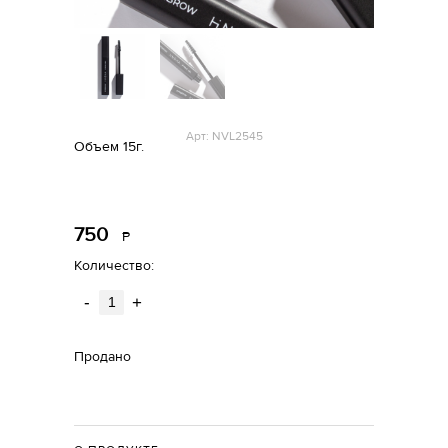
Арт: NVL2545
Объем 15г.
750
Р
уб.
Количество:
-
+
Продано