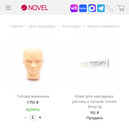
>
®
Главная
>
Для процедуры
>
Аксессуары
>
Тренинг-материалы
Голова манекена
Клей для накладных
ресниц и пучков Creme
1
710
Р
Shop 1g
уб.
купить
110
Р
-
+
Продано
уб.