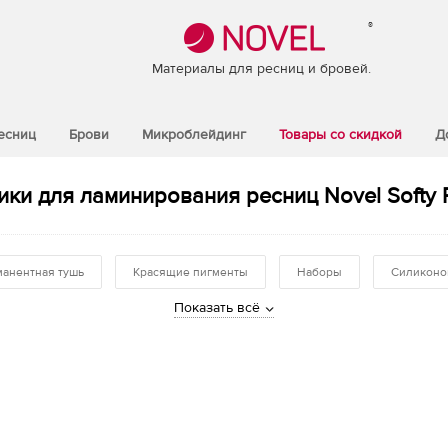
®
Материалы для ресниц и бровей.
есниц
Брови
Микроблейдинг
Товары со скидкой
Д
ики для ламинирования ресниц Novel Softy 
анентная тушь
Красящие пигменты
Наборы
Силиконо
Показать всё