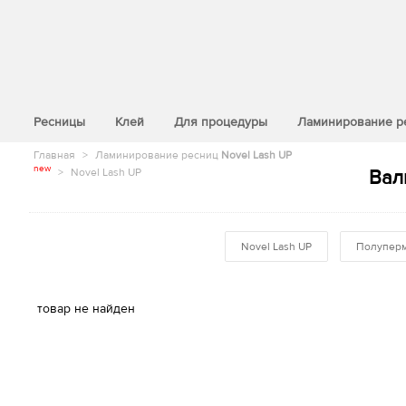
>
Ресницы
Клей
Для процедуры
Ламинирование р
Главная
>
Ламинирование ресниц
Novel Lash UP
new
>
Novel Lash UP
Вал
Novel Lash UP
Полуперм
товар не найден