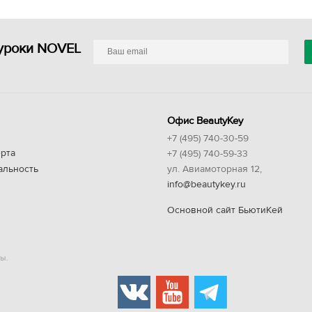
уроки NOVEL
Офис BeautyKey
+7 (495) 740-30-59
рта
+7 (495) 740-59-33
альность
ул. Авиамоторная 12,
info@beautykey.ru
Основной сайт БьютиКей
ы.