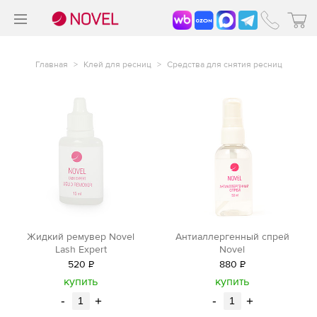
>
®
Главная
>
Клей для ресниц
>
Средства для снятия ресниц
Жидкий ремувер Novel
Антиаллергенный спрей
Lash Expert
Novel
520
Р
880
Р
уб.
уб.
купить
купить
-
+
-
+