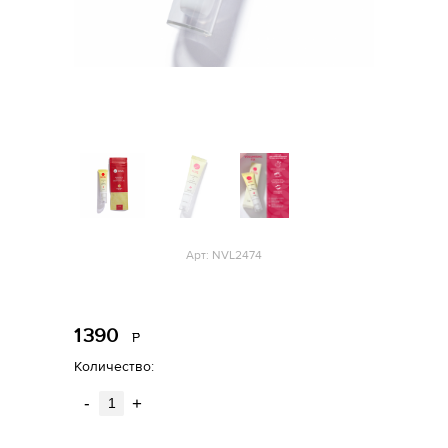
Арт: NVL2474
1
390
Р
уб.
Количество:
-
+