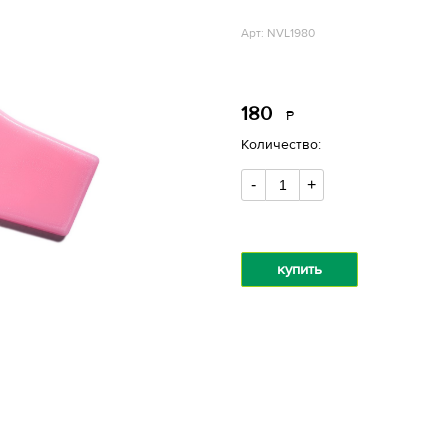
Арт: NVL1980
180
Р
уб.
Количество:
-
+
купить