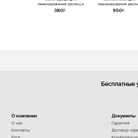
ламинирования ресниц и
ламинирования ресн
бровей 10шт
Novel
p.
p.
380
950
Бесплатные 
О компании
Документы
О нас
Гарантия
Контакты
Договор офе
Блог
Конфиденци