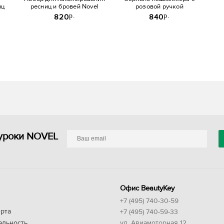
иц
ресниц и бровей Novel
розовой ручкой
p.
p.
820
840
уроки NOVEL
Офис BeautyKey
+7 (495) 740-30-59
рта
+7 (495) 740-59-33
альность
ул. Авиамоторная 12,