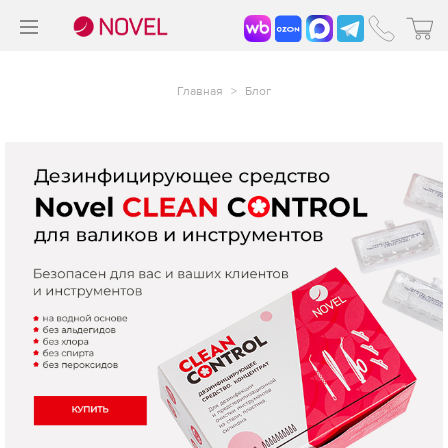
>
®
Главная
>
Блог