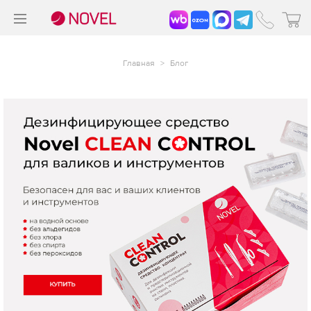
>
®
Главная
>
Блог