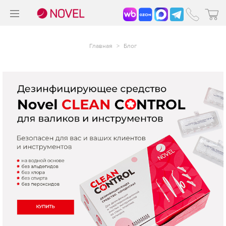
>
®
Главная
>
Блог