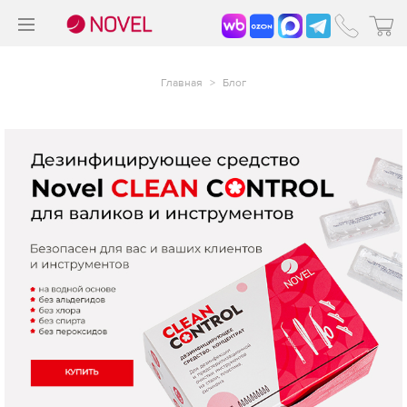
>
®
Главная
>
Блог