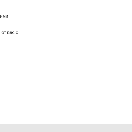
жими
от вас с