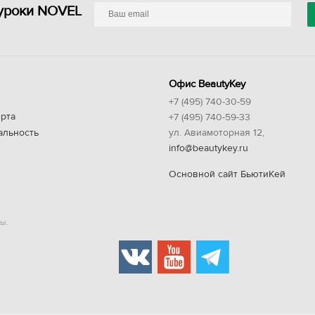
уроки NOVEL
Офис BeautyKey
+7 (495) 740-30-59
рта
+7 (495) 740-59-33
альность
ул. Авиамоторная 12,
info@beautykey.ru
Основной сайт БьютиКей
ы.