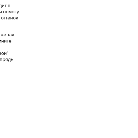
дит в
ы помогут
 оттенок
не так:
мните
ной"
прядь.