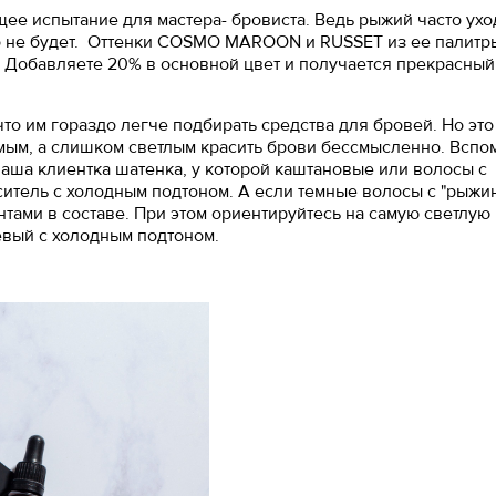
ее испытание для мастера- бровиста. Ведь рыжий часто ухо
го не будет. Оттенки COSMO MAROON и RUSSET из ее палитр
 Добавляете 20% в основной цвет и получается прекрасный
что им гораздо легче подбирать средства для бровей. Но это 
мым, а слишком светлым красить брови бессмысленно. Вспо
ваша клиентка шатенка, у которой каштановые или волосы с
ситель с холодным подтоном. А если темные волосы с "рыжи
тами в составе. При этом ориентируйтесь на самую светлую 
вый с холодным подтоном.