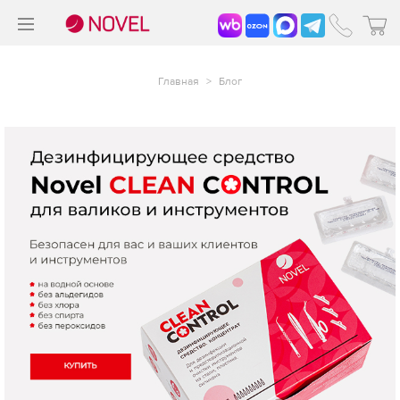
>
®
Главная
>
Блог