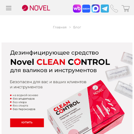
>
®
Главная
>
Блог